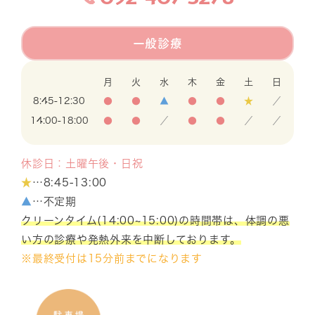
一般診療
月
火
水
木
金
土
日
8:45-12:30
●
●
▲
●
●
★
／
14:00-18:00
●
●
／
●
●
／
／
休診日：土曜午後・日祝
★
…8:45-13:00
▲
…不定期
クリーンタイム(14:00~15:00)の時間帯は、体調の悪
い方の診療や発熱外来を中断しております。
※最終受付は15分前までになります