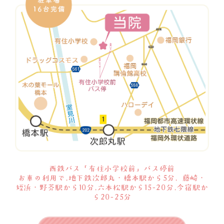
西鉄バス「有住小学校前」バス停前
お車の利用で,地下鉄次郎丸・橋本駅から5分, 藤崎・
姪浜・野芥駅から10分,六本松駅から15-20分,今宿駅か
ら20-25分