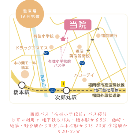
西鉄バス「有住小学校前」バス停前
お車の利用で,地下鉄次郎丸・橋本駅から5分, 藤崎・
姪浜・野芥駅から10分,六本松駅から15-20分,今宿駅か
ら20-25分