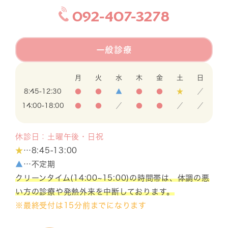
092-407-3278
一般診療
月
火
水
木
金
土
日
8:45-12:30
●
●
▲
●
●
★
／
14:00-18:00
●
●
／
●
●
／
／
休診日：土曜午後・日祝
★
…8:45-13:00
▲
…不定期
クリーンタイム(14:00~15:00)の時間帯は、体調の悪
い方の診療や発熱外来を中断しております。
※最終受付は15分前までになります