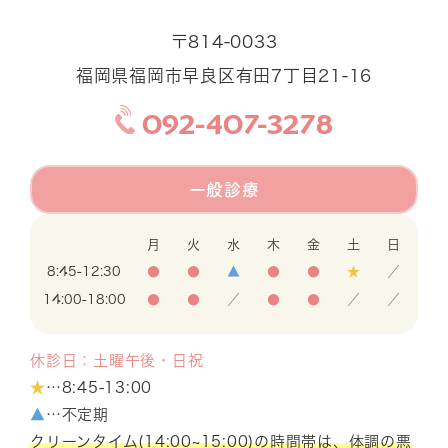
〒814-0033
福岡県福岡市早良区有田7丁目21-16
092-407-3278
一般診療
月
火
水
木
金
土
日
8:45-12:30
●
●
▲
●
●
★
／
14:00-18:00
●
●
／
●
●
／
／
休診日：土曜午後・日祝
★
…8:45-13:00
▲
…不定期
クリーンタイム(14:00~15:00)の時間帯は、体調の悪