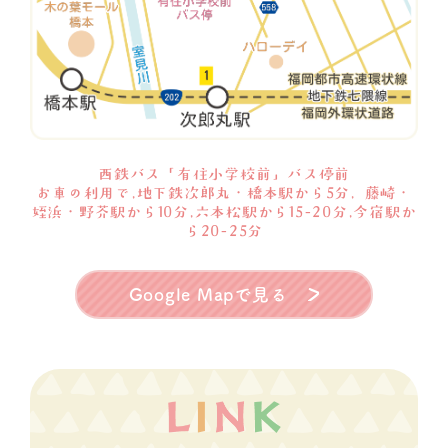
西鉄バス「有住小学校前」バス停前
お車の利用で,地下鉄次郎丸・橋本駅から5分, 藤崎・
姪浜・野芥駅から10分,六本松駅から15-20分,今宿駅か
ら20-25分
Google Mapで見る