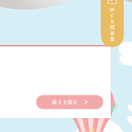
ＷＥＢ問診票
続きを読む