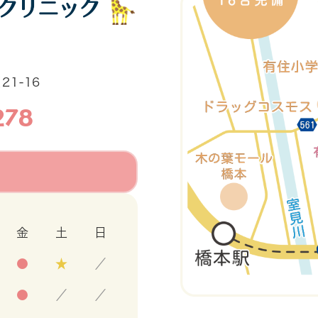
1-16
278
金
土
日
●
★
／
●
／
／