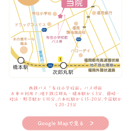
西鉄バス「有住小学校前」バス停前
お車の利用で,地下鉄次郎丸・橋本駅から5分, 藤崎・
姪浜・野芥駅から10分,六本松駅から15-20分,今宿駅か
ら20-25分
Google Mapで見る