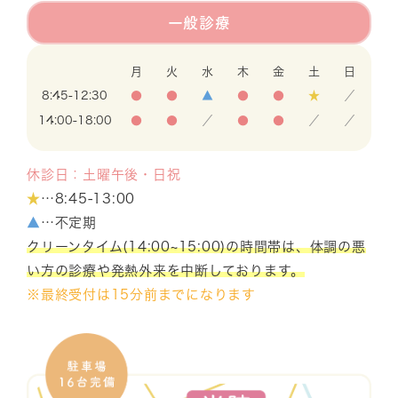
一般診療
月
火
水
木
金
土
日
8:45-12:30
●
●
▲
●
●
★
／
14:00-18:00
●
●
／
●
●
／
／
休診日：土曜午後・日祝
★
…8:45-13:00
▲
…不定期
クリーンタイム(14:00~15:00)の時間帯は、体調の悪
い方の診療や発熱外来を中断しております。
※最終受付は15分前までになります