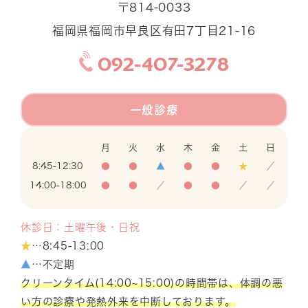
〒814-0033
福岡県福岡市早良区有田7丁目21-16
092-407-3278
一般診療
月
火
水
木
金
土
日
8:45-12:30
●
●
▲
●
●
★
／
14:00-18:00
●
●
／
●
●
／
／
休診日：土曜午後・日祝
★
…8:45-13:00
▲
…不定期
クリーンタイム(14:00~15:00)の時間帯は、体調の悪
い方の診療や発熱外来を中断しております。