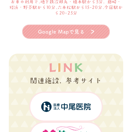
お車の利用で,地下鉄次郎丸・橋本駅から5分, 藤崎・
姪浜・野芥駅から10分,六本松駅から15-20分,今宿駅か
ら20-25分
Google Mapで見る
関連施設, 参考サイト