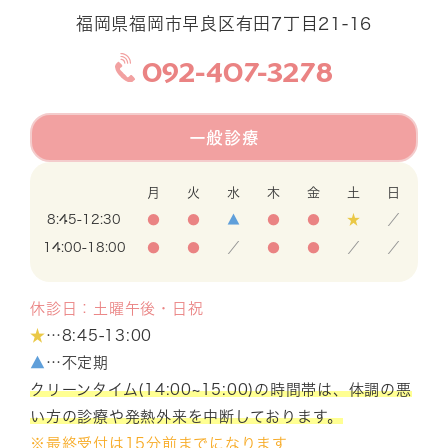
福岡県福岡市早良区有田7丁目21-16
092-407-3278
一般診療
月
火
水
木
金
土
日
8:45-12:30
●
●
▲
●
●
★
／
14:00-18:00
●
●
／
●
●
／
／
休診日：土曜午後・日祝
★
…8:45-13:00
▲
…不定期
クリーンタイム(14:00~15:00)の時間帯は、体調の悪
い方の診療や発熱外来を中断しております。
※最終受付は15分前までになります