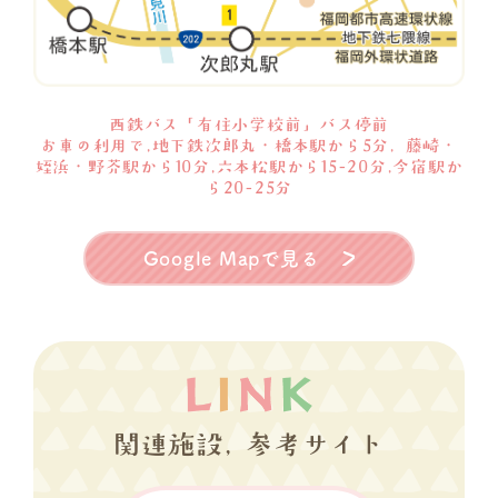
西鉄バス「有住小学校前」バス停前
お車の利用で,地下鉄次郎丸・橋本駅から5分, 藤崎・
姪浜・野芥駅から10分,六本松駅から15-20分,今宿駅か
ら20-25分
Google Mapで見る
関連施設, 参考サイト