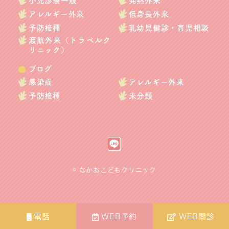
小児診療一般
発熱外来
アレルギー外来
低身長外来
予防接種
乳幼児健診・育児相談
渡航外来（トラベルク
リニック）
ブログ
感染症
アレルギー外来
予防接種
未分類
© なかおこどもクリニック
電話
WEB予約
WEB問診