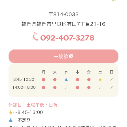
〒814-0033
福岡県福岡市早良区有田7丁目21-16
092-407-3278
一般診療
月
火
水
木
金
土
日
8:45-12:30
●
●
▲
●
●
★
／
14:00-18:00
●
●
／
●
●
／
／
休診日：土曜午後・日祝
★
…8:45-13:00
▲
…不定期